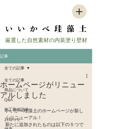
​厳選した自然素材の内装塗り壁材
記事
全ての記事
全ての記事
ホームページがリニュー
商品について
アルしました
Q&A
施工事例詳細
いいかべ珪藻土のホームページが新し
くリニューアル！
お知らせ
新たに追加されたものは以下の５つで