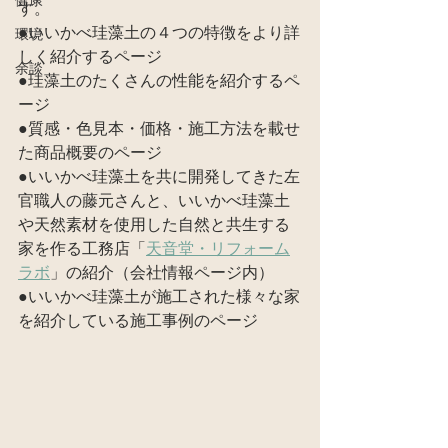
健康
す。
●いいかべ珪藻土の４つの特徴をより詳
環境
しく紹介するページ
余談
●珪藻土のたくさんの性能を紹介するペ
ージ
●質感・色見本・価格・施工方法を載せ
た商品概要のページ
●いいかべ珪藻土を共に開発してきた左
官職人の藤元さんと、いいかべ珪藻土
や天然素材を使用した自然と共生する
家を作る工務店「
天音堂・リフォーム
ラボ
」の紹介（会社情報ページ内）
●いいかべ珪藻土が施工された様々な家
を紹介している施工事例のページ